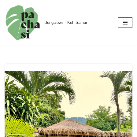
Skip
Bungalows - Koh Samui
to
content