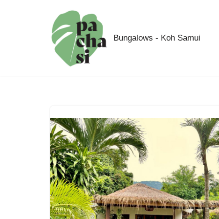
Skip
Bungalows - Koh Samui
to
content